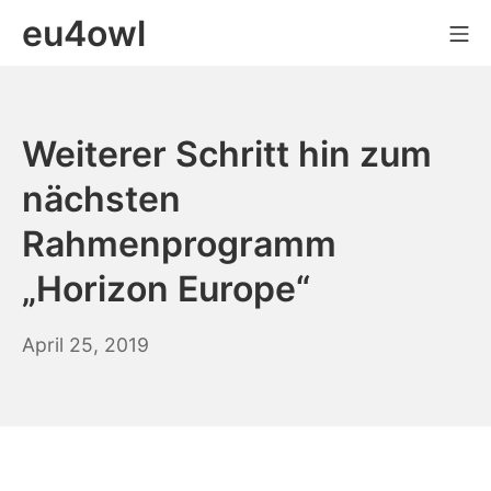
Zum
eu4owl
Mo
Inhalt
springen
Weiterer Schritt hin zum
nächsten
Rahmenprogramm
„Horizon Europe“
Januar
April 25, 2019
16,
2020